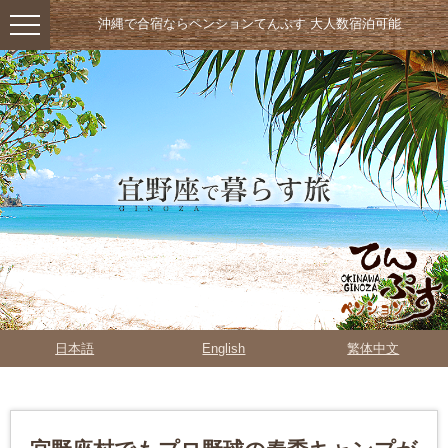
沖縄で合宿ならペンションてんぷす 大人数宿泊可能
日本語
English
繁体中文