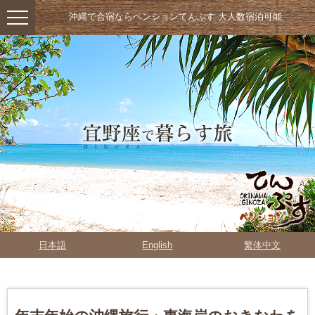
沖縄で合宿ならペンションてんぷす 大人数宿泊可能
日本語
English
繁体中文