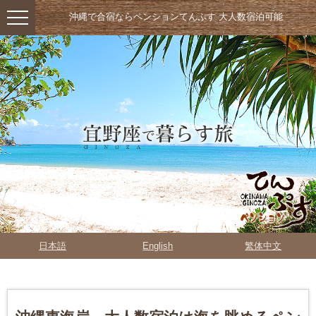
沖縄で合宿ならペンションてんぷす 大人数宿泊可能
日本語
English
繁体中文