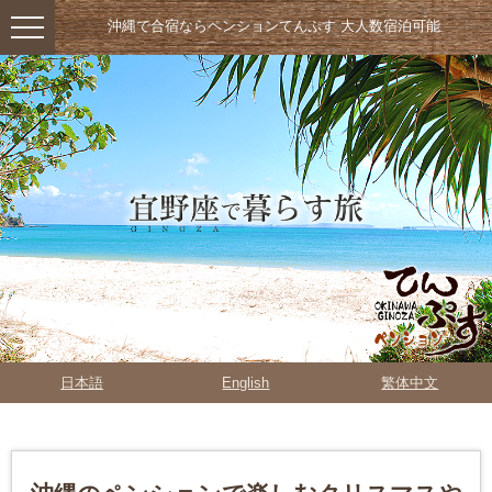
沖縄で合宿ならペンションてんぷす 大人数宿泊可能
日本語
English
繁体中文