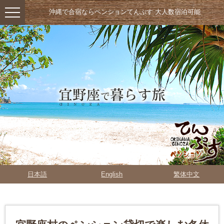
沖縄で合宿ならペンションてんぷす 大人数宿泊可能
日本語
English
繁体中文